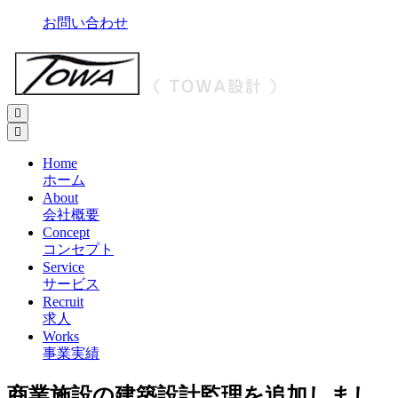
Skip
お問い合わせ
to
content
Primary
Menu
Home
ホーム
About
会社概要
Concept
コンセプト
Service
サービス
Recruit
求人
Works
事業実績
商業施設の建築設計監理を追加しまし