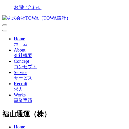
Skip
お問い合わせ
to
content
Primary
Menu
Home
ホーム
About
会社概要
Concept
コンセプト
Service
サービス
Recruit
求人
Works
事業実績
福山通運（株）
Home