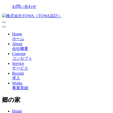
Skip
お問い合わせ
to
content
Primary
Menu
Home
ホーム
About
会社概要
Concept
コンセプト
Service
サービス
Recruit
求人
Works
事業実績
郷の家
Home