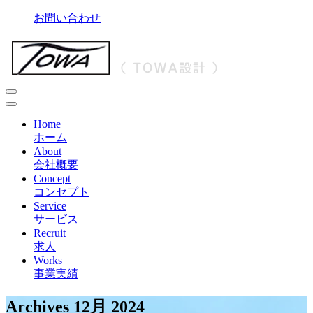
Skip
お問い合わせ
to
content
Primary
Menu
Home
ホーム
About
会社概要
Concept
コンセプト
Service
サービス
Recruit
求人
Works
事業実績
Archives 12月 2024