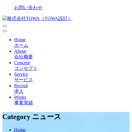
Skip
お問い合わせ
to
content
Primary
Menu
Home
ホーム
About
会社概要
Concept
コンセプト
Service
サービス
Recruit
求人
Works
事業実績
Category ニュース
Home